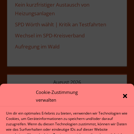
Kein kurzfristiger Austausch von
Heizungsanlagen
SPD Wörth wählt | Kritik an Testfahrten
Wechsel im SPD-Kreisverband
Aufregung im Wald
August 2026
Cookie-Zustimmung
M
D
M
D
F
S
S
verwalten
1
2
3
4
5
6
7
8
9
Um dir ein optimales Erlebnis zu bieten, verwenden wir Technologien wie
Cookies, um Geräteinformationen zu speichern und/oder darauf
10
11
12
13
14
15
16
zuzugreifen. Wenn du diesen Technologien zustimmst, können wir Daten
wie das Surfverhalten oder eindeutige IDs auf dieser Website
17
18
19
20
21
22
23