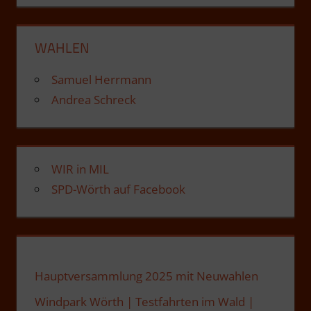
WAHLEN
Samuel Herrmann
Andrea Schreck
WIR in MIL
SPD-Wörth auf Facebook
Hauptversammlung 2025 mit Neuwahlen
Windpark Wörth | Testfahrten im Wald |